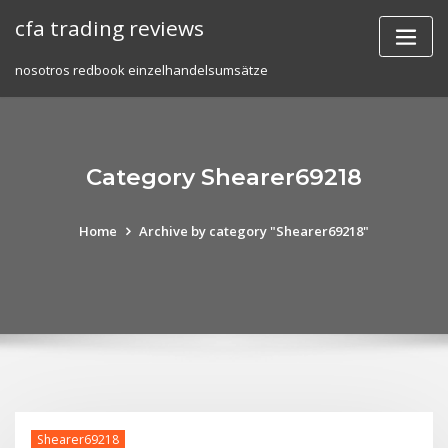
Skip
cfa trading reviews
to
content
nosotros redbook einzelhandelsumsätze
Category Shearer69218
Home
Archive by category "Shearer69218"
Shearer69218