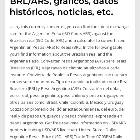
BRL/ARS, gráficos, datos
históricos, noticias, etc.
Using this currency converter, you can find the latest exchange
rate for the Argentine Peso (ISO Code: ARS) against the
Brazilian real (ISO Code: BRL) and a calculator to convert from
Argentinian Pesos (ARS) to Reais (BRL). In the following table
you'll find information about the Brazilian real and the
Argentine Peso. Converter Pesos Argentinos (ARS) para Reais
Brasileiros (BRL). Veja taxas de câmbio atualizadas a cada
instante. Convierta de Reales a Pesos argentinos con nuestro
conversor de monedas. Tipo de cambio actualizado entre Real
Brasilero (BRL) y Peso Argentino (ARS). Cotización del dólar,
euro, real, peso argentino, peso chileno y peso uruguayo en
otros países como: Brasil, Chile, Colombia, México y Uruguay .
Cotización promedio del dólar estadounidense, del euro, del
real y de pesos uruguayos y pesos chilenos, expresada en
pesos argentinos. Get free real-time information on USD/ARS
quotes including USD/ARS live chart. United States Dollar -
Argentine Peso - Price (USD - ARS) Trade Time 07:03PM Daily