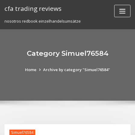
Skip
cfa trading reviews
to
content
nosotros redbook einzelhandelsumsätze
Category Simuel76584
Home
Archive by category "Simuel76584"
Simuel76584